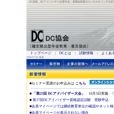
DC資格、DCアドバイザー(企業年金・退職金制度のコンサルティングを
トップページ
|
DCとは
|
試験情報
|
よくあ
2026/07/29 更新
■セミナー受講のお申込みは
こちら
■
「第25回 DCアドバイザー大会」
10月3日実施
ラ
■
第37回DCアドバイザー資格認定試験 受験申込
【
■会員マイページでは継続教育単位の確認やネット検
■
会員マイページが表示されない場合