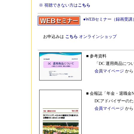
※ 視聴できない方は
こちら
●WEBセミナー（録画受
お申込みは
こちら
オンラインショップ
■ 参考資料
「DC 運用商品について～
会員マイページ
から
■ 会報誌「年金・退職金NEWS
DCアドバイザーのための
会員マイページ
から