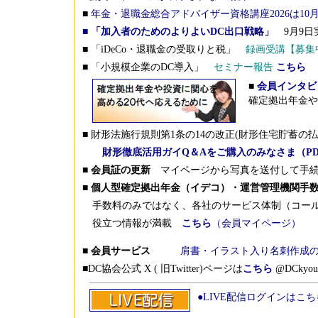
■
年金・退職金総合アドバイザー資格講座2026は10
■
「加入者のためのよりよいDC出口戦略」
9月9日
■ 「iDeCo・退職金の受取りと税」
録画受講【募集
■ 「小規模企業のDC導入」
セミナー報告
こちら
■
会員インタビ
確定拠出年金や
■ 財形法施行規則第1条の14の改正(財形住宅貯蓄の払
財形徹底活用ガイQ＆Aをご購入のみなさま（PD
■ 会員証の更新
マイページから写真を送付して手続
■ 個人型確定拠出年金（イデコ）・運営管理機関手
手数料のみではなく、各社のサービス体制（コール
役立つ情報が満載
こちら
（会員マイページ）
■ 会員サービス
肩書・イラスト入り名刺作成の
■DC協会公式 X ( 旧Twitter)ページは
こちら
@DCkyou
●LIVE配信ログインはこち