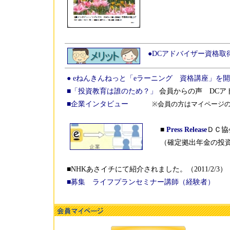
●DCアドバイザー資格取
● eねんきんねっと「eラーニング 資格講座」を
■「投資教育は誰のため？」
会員からの声 DCア
■企業インタビュー
※会員の方はマイページ
■
Press Release
ＤＣ協
（確定拠出年金の投資
■NHKあさイチにて紹介されました。（2011/2/3）
■募集 ライフプランセミナー講師（経験者）